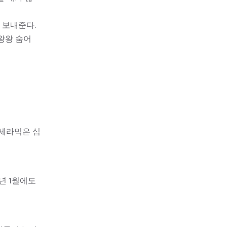
 보내준다.
 왕왕 숨어
 세라믹은 심
4년 1월에도