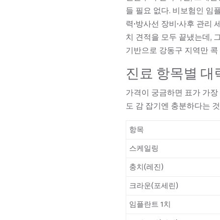
들 필요 없다. 비보험인 임
력·방사선 장비·사후 관리
세
치 견적을 모두 끝냈는데, 
기반으로 강동구 지역만 콕
진료 항목별 대
가격이 궁금하면 표가 가장 편
도 감 잡기엔 충분하다는 것
항목
스케일링
충치(레진)
크라운(포세린)
임플란트 1치