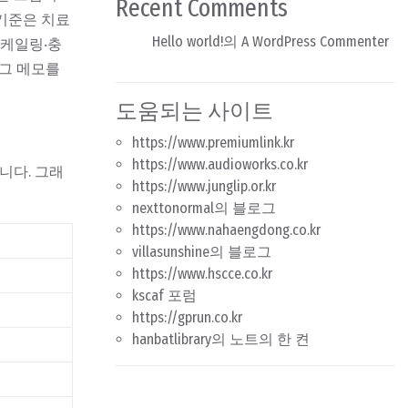
Recent Comments
기준은 치료
Hello world!
의
A WordPress Commenter
스케일링‧충
 그 메모를
도움되는 사이트
https://www.premiumlink.kr
https://www.audioworks.co.kr
니다. 그래
https://www.junglip.or.kr
nexttonormal의 블로그
https://www.nahaengdong.co.kr
villasunshine의 블로그
https://www.hscce.co.kr
kscaf 포럼
https://gprun.co.kr
hanbatlibrary의 노트의 한 켠