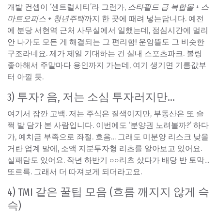
개발 컨셉이 ‘센트럴시티’라 그런가,
스타필드 급 복합몰 + 스
마트오피스 + 청년주택
까지 한 곳에 때려 넣는답니다. 예전
에 분당 서현역 근처 사무실에서 일했는데, 점심시간에 멀리
안 나가도 모든 게 해결되는 그 편리함! 운암뜰도 그 비슷한
구조라네요. 제가 제일 기대하는 건 실내 스포츠파크. 볼링
좋아해서 주말마다 용인까지 가는데, 여기 생기면 기름값부
터 아낄 듯.
3) 투자? 음, 저는 소심 투자러지만…
여기서 잠깐 고백. 저는 주식은 질색이지만, 부동산은 또 슬
쩍 발 담가 본 사람입니다. 이번에도 ‘분양권 노려볼까?’ 하다
가, 예치금 부족으로 좌절. 흐음… 그래도 미분양 리스크 낮을
거란 업계 말에, 소액 지분투자형 리츠를 알아보고 있어요.
실패담도 있어요. 작년 하반기 ○○리츠 샀다가 배당 반 토막…
또르륵. 그래서 더 따져보게 되더라고요.
4) TMI 같은 꿀팁 모음 (흐름 깨지지 않게 슥
슥)