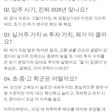
Q2. 입주 시기, 진짜 2028년 맞나요?
A2. 공식 자료는 그렇다지만, 제 경험상 1~2년 지연은 각오하
세요. 초기 인·허가 변수만 해도 꽤 복잡.
Q3. 실거주 가치 vs 투자 가치, 뭐가 더 클까
요?
A3. 제가 직접 발로 뛰어본 결과,
교통·생활 인프라 결합
이 강
점이라 실거주 만족도는 충분히 높을 듯. 다만 투자 수익률
은 초기 분양가와 임대료 추이에 달렸어요. “둘 다 잡겠다”는
욕심은… 글쎄요, 각자 전략이 다르죠?
Q4. 초·중·고 학군은 어떨까요?
A4. 오산은 교육도시 슬로건 내세우지만, 현실적으론 동탄·수
원 수준까진 아직. 대신 혁신학교 늘리고, 국제학교 유치 시
도 중이라니 조금 더 지켜볼 필요.
마무리하면서…
이상 제 하루하루 메모를 엮어본 운암뜰 개