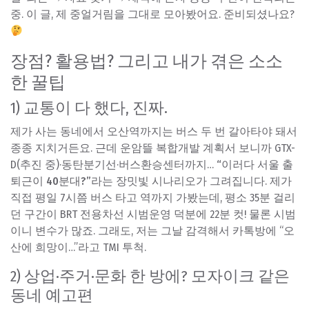
중. 이 글, 제 중얼거림을 그대로 모아봤어요. 준비되셨나요?
장점? 활용법? 그리고 내가 겪은 소소
한 꿀팁
1) 교통이 다 했다, 진짜.
제가 사는 동네에서 오산역까지는 버스 두 번 갈아타야 돼서
종종 지치거든요. 근데 운암뜰 복합개발 계획서 보니까 GTX-
D(추진 중)·동탄분기선·버스환승센터까지…
“이러다 서울 출
퇴근이 40분대?”
라는 장밋빛 시나리오가 그려집니다. 제가
직접 평일 7시쯤 버스 타고 역까지 가봤는데, 평소 35분 걸리
던 구간이 BRT 전용차선 시범운영 덕분에 22분 컷! 물론 시범
이니 변수가 많죠. 그래도, 저는 그날 감격해서 카톡방에 “오
산에 희망이…”라고 TMI 투척.
2) 상업·주거·문화 한 방에? 모자이크 같은
동네 예고편