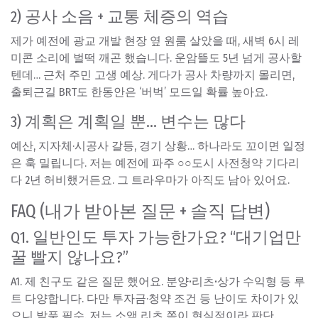
2) 공사 소음 + 교통 체증의 역습
제가 예전에 광교 개발 현장 옆 원룸 살았을 때, 새벽 6시 레
미콘 소리에 벌떡 깨곤 했습니다. 운암뜰도 5년 넘게 공사할
텐데… 근처 주민 고생 예상. 게다가 공사 차량까지 몰리면,
출퇴근길 BRT도 한동안은 ‘버벅’ 모드일 확률 높아요.
3) 계획은 계획일 뿐… 변수는 많다
예산, 지자체·시공사 갈등, 경기 상황… 하나라도 꼬이면 일정
은 훅 밀립니다. 저는 예전에 파주 ○○도시 사전청약 기다리
다 2년 허비했거든요. 그 트라우마가 아직도 남아 있어요.
FAQ (내가 받아본 질문 + 솔직 답변)
Q1. 일반인도 투자 가능한가요? “대기업만
꿀 빨지 않나요?”
A1. 제 친구도 같은 질문 했어요.
분양·리츠·상가 수익형 등 루
트 다양
합니다. 다만 투자금·청약 조건 등 난이도 차이가 있
으니 발품 필수. 저는 소액 리츠 쪽이 현실적이라 판단.