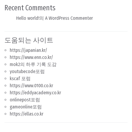
Recent Comments
Hello world!
의
A WordPress Commenter
도움되는 사이트
https://japanian.kr/
https://www.enn.co.kr/
mok2의 하루 기록 도감
youtubecode포럼
kscaf 포럼
https://www.0100.co.kr
https://eddyacademy.co.kr
onlinepost포럼
gameonline포럼
https://ellas.co.kr