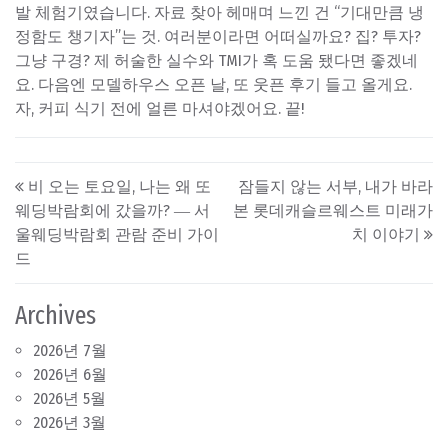
발 체험기였습니다. 자료 찾아 헤매며 느낀 건 “기대만큼 냉
정함도 챙기자”는 것. 여러분이라면 어떠실까요? 집? 투자?
그냥 구경? 제 허술한 실수와 TMI가 혹 도움 됐다면 좋겠네
요. 다음엔 모델하우스 오픈 날, 또 웃픈 후기 들고 올게요.
자, 커피 식기 전에 얼른 마셔야겠어요. 끝!
Post navigation
비 오는 토요일, 나는 왜 또
잠들지 않는 서부, 내가 바라
웨딩박람회에 갔을까? ― 서
본 롯데캐슬르웨스트 미래가
울웨딩박람회 관람 준비 가이
치 이야기
드
Archives
2026년 7월
2026년 6월
2026년 5월
2026년 3월