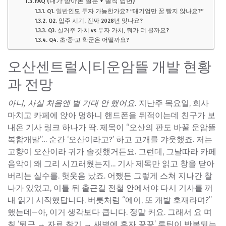
FAQ (내가 받아본 질문 + 솔직 답변)
Q1. 일반인도 투자 가능한가요? “대기업만 꿀 빨지 않나요?”
Q2. 입주 시기, 진짜 2028년 맞나요?
Q3. 실거주 가치 vs 투자 가치, 뭐가 더 클까요?
Q4. 초·중·고 학군은 어떨까요?
오산센트럴시티운암뜰 개발 현황
과 전망
아니, 사실 처음엔 별 기대 안 했어요.
지난주 목요일, 회사
마치고 카페에 앉아 멍하니 핸드폰을 뒤적이는데 친구가 보
내온 기사 링크 하나가 딱. 제목이 “오산의 판도 바꿀 운암뜰
복합개발”… 순간 ‘오산이라고?’ 하고 고개를 갸웃했죠. 저는
고향이 오산이라 귀가 솔깃했거든요. 그런데, 그날따라 카페
음악이 왜 그리 시끄러웠는지… 기사 제목만 읽고 창을 닫아
버리는 실수를. 헛웃음 났죠. 어쨌든 그렇게 스쳐 지나간 찰
나가 있었고, 이틀 뒤 출근길 전철 안에서야 다시 기사를 꺼
내 읽기 시작했답니다. 버릇처럼 “에이, 또 개발 호재라며?”
했는데—아, 이거 생각보다 큽니다. 정말 커요. 그래서 요 며
칠 ‘퇴근 → 자료 찾기 → 새벽에 혼자 끙끙’ 루틴이 반복되는