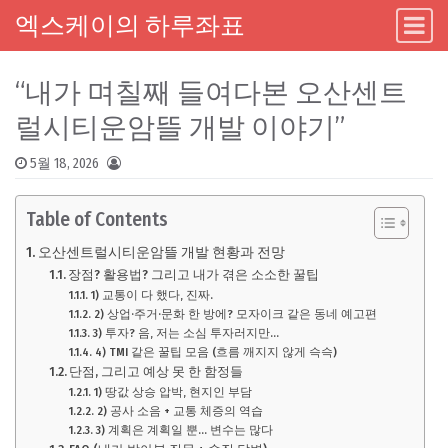
엑스케이의 하루좌표
Main Navigation
Skip to content
“내가 며칠째 들여다본 오산센트
럴시티운암뜰 개발 이야기”
5월 18, 2026
Table of Contents
오산센트럴시티운암뜰 개발 현황과 전망
장점? 활용법? 그리고 내가 겪은 소소한 꿀팁
1) 교통이 다 했다, 진짜.
2) 상업·주거·문화 한 방에? 모자이크 같은 동네 예고편
3) 투자? 음, 저는 소심 투자러지만…
4) TMI 같은 꿀팁 모음 (흐름 깨지지 않게 슥슥)
단점, 그리고 예상 못 한 함정들
1) 땅값 상승 압박, 현지인 부담
2) 공사 소음 + 교통 체증의 역습
3) 계획은 계획일 뿐… 변수는 많다