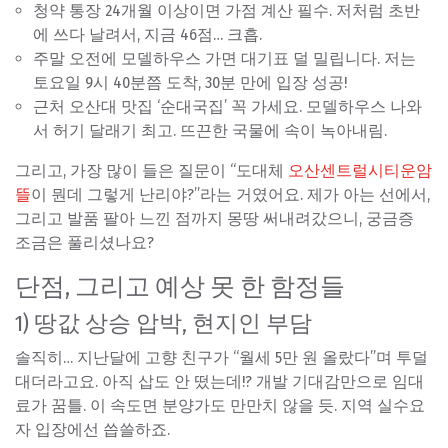
청약 통장 24개월 이상이면 가점 계산 필수. 저처럼 초반
에 쓰다 날려서, 지금 46점… 크흡.
주말 오전에 모델하우스 가면 대기표 덜 밀립니다. 저는
토요일 9시 40분쯤 도착, 30분 만에 입장 성공!
근처 오산대 맛집 ‘순대국집’ 꼭 가세요. 모델하우스 나와
서 허기 달래기 최고. 뜨끈한 국물에 속이 녹아내림.
그리고, 가장 많이 들은 질문이 “도대체
오산센트럴시티운암
뜰
이 뭔데 그렇게 난리야?”라는 거였어요. 제가 아는 선에서,
그리고 발품 팔아 느낀 점까지 몽땅 써내려갔으니, 궁금증
조금은 풀리셨나요?
단점, 그리고 예상 못 한 함정들
1) 땅값 상승 압박, 현지인 부담
솔직히… 지난달에 고향 친구가 “월세 5만 원 올랐다”며 투덜
대더라고요. 아직 삽도 안 떴는데!? 개발 기대감만으로 임대
료가 꿈틀. 이 속도면 분양가도 만만치 않을 듯. 지역 실수요
자 입장에선 씁쓸하죠.