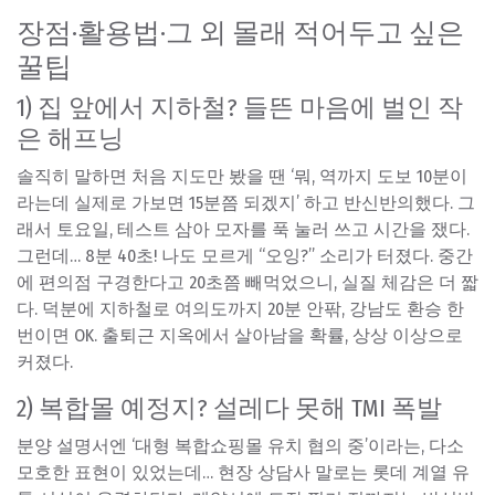
장점·활용법·그 외 몰래 적어두고 싶은
꿀팁
1) 집 앞에서 지하철? 들뜬 마음에 벌인 작
은 해프닝
솔직히 말하면 처음 지도만 봤을 땐 ‘뭐, 역까지 도보 10분이
라는데 실제로 가보면 15분쯤 되겠지’ 하고 반신반의했다. 그
래서 토요일, 테스트 삼아 모자를 푹 눌러 쓰고 시간을 쟀다.
그런데… 8분 40초! 나도 모르게 “오잉?” 소리가 터졌다. 중간
에 편의점 구경한다고 20초쯤 빼먹었으니, 실질 체감은 더 짧
다. 덕분에 지하철로 여의도까지 20분 안팎, 강남도 환승 한
번이면 OK. 출퇴근 지옥에서 살아남을 확률, 상상 이상으로
커졌다.
2) 복합몰 예정지? 설레다 못해 TMI 폭발
분양 설명서엔 ‘대형 복합쇼핑몰 유치 협의 중’이라는, 다소
모호한 표현이 있었는데… 현장 상담사 말로는 롯데 계열 유