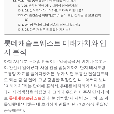
FAQ, 나도 궁금했는데 궁금해할 당신에게
Q1. 분양권 전매 가능 시점이 언제인가요?
Q2. 실거주가 아니더라도 투자 매력 있나요?
Q3. 층간소음 어떤가요? (이웃이 드럼 친다는 글 보고 겁먹
음)
Q4. 커뮤니티 시설 이용료 비싸지 않나요?
Q5. 향후 재건축·리모델링 가치는?
롯데캐슬르웨스트 미래가치와 입
지 분석
아침 7시 13분. ✧처럼 반짝이는 알람음을 세 번이나 끄고서
야 간신히 일어났다. 사실 전날 밤늦게까지 단지 배치도랑
교통망 자료를 들여다봤거든. 누가 보면 부동산 컨설턴트라
도 되는 줄 알 텐데, 그냥 평범한 직장인인 나… 어쩌다 보니
“미래가치”
라는 단어에 꽂혀서, 휴대폰 배터리가 3 % 남을
때까지 검색창을 헤집었다. 그러다 우연히 마주친 단지가 바
로
롯데캐슬르웨스트
였다. 눈 깜짝할 새 새벽 2시… 하, 또 과
몰입했네? 어쨌든 내 호기심이 만들어 낸
리얼 생생 후일담
공유해본다.