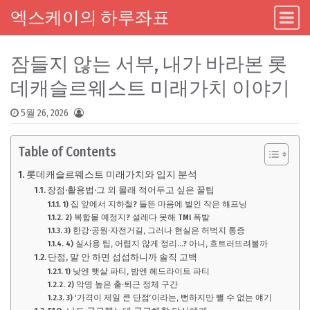
엑스케이의 하루좌표
Main Navigation
Skip to content
잠들지 않는 서부, 내가 바라본 롯
데캐슬르웨스트 미래가치 이야기
5월 26, 2026
Table of Contents
롯데캐슬르웨스트 미래가치와 입지 분석
장점·활용법·그 외 몰래 적어두고 싶은 꿀팁
1) 집 앞에서 지하철? 들뜬 마음에 벌인 작은 해프닝
2) 복합몰 예정지? 설레다 못해 TMI 폭발
3) 한강·공원·자전거길, 그러나 현실은 허벅지 통증
4) 실사용 팁, 어렵지 않게 정리…? 아니, 흐트러뜨려볼까
단점, 말 안 하면 섭섭하니까 솔직 고백
1) 낮엔 햇살 파티, 밤엔 헤드라이트 파티
2) 악명 높은 출·퇴근 정체 구간
3) ‘가격이 제일 큰 단점’이라는, 뻔하지만 뺄 수 없는 얘기