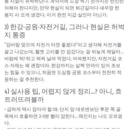
통 시설이 유력하단다. 계약서에 도장 찍기 전까지는 반신반
의해야 한다지만, 만약 현실이 되면 퇴근길마다 새우깡 한
봉지 사 오게 생겼다. 이거 완전 지갑 살인마 아닌가.
3) 한강·공원·자전거길, 그러나 현실은 허벅
지 통증
“강바람 맞으며 자전거 타면 좋겠다!”라고 생각해 자전거를
끌고 나갔는데, 헬멧 고리를 안 잠갔다는 걸 뒤늦게 깨달아…
바람에 턱! 하고 퍽퍽 날려 먹었다. 머쓱했지만, 자전거길 코
스 자체는 꽤 괜찮더라. 한강까지는 살짝 언덕이 있어 초보
는 힘들 수 있으니, 처음엔 도심형 공원 코스부터 천천히 적
응하는 걸 추천한다.
4) 실사용 팁, 어렵지 않게 정리…? 아니, 흐
트러뜨려볼까
• 급하게 택시 잡아야 할 때: 단지 앞 대로변보단 후문 쪽 골
목에서 호출하면 2~3분 빨리 잡힌다… 왜인지는 나도 모르겠
다.