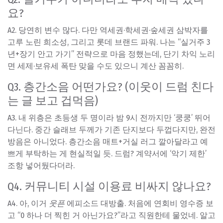
요?
A2. 당연히 변수 많다. 다만 역세권·학세권·숲세권 삼박자를
고루 노린 희소성, 그리고
롯데 브랜드 파워
. 나는 “실거주 3
년+장기 안고 가기” 전략으로 마음 정했는데, 단기 차익 노리
면 세제·보유세 폭탄 맞을 수도 있으니 계산 꼼꼼히.
Q3. 층간소음 어떤가요? (이웃이 드럼 친다
는 글 보고 겁먹음)
A3. 내 위층은 초등생 두 명이라 밤 9시 전까지만 ‘쿵쿵’ 뛰어
다닌다. 중간 슬래브 두께가 기존 단지보다 두껍다지만, 완전
방음은 아니었다. 층간소음 매트+거실 러그 깔아달라고 예
쁘게 부탁하는 게 현실적일 듯. 드럼? 계약서에 ‘악기 제한’
조항 넣어뒀다더라.
Q4. 커뮤니티 시설 이용료 비싸지 않나요?
A4. 아, 이거
웃픈
에피소드 대방출. 처음에 연회비 영수증 보
고 “0 하나 더 찍힌 거 아닌가요?”라고 직원한테 물었네. 알고