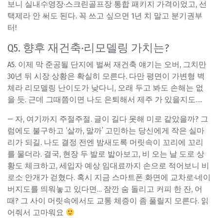
보니 실내수영장·스크린골프장 통합 패키지 가격이었고, 선
택제라 안 써도 된다. 꼭 쓰고 싶으면 1년 치 말고 분기권부
터!
Q5. 향후 재건축·리모델링 가치는?
A5. 이제 막 준공될 단지에 벌써 재건축 얘기는 오버, 그치만
30년 뒤 시장 상황은 확실히 모른다. 다만 평면이 가변형 벽
체라 리모델링 난이도가 낮다니, 오래 두고 봐도 손해는 없
을 듯. 근데 그때쯤이면 나도 은퇴해서 제주 가 있을지도….
— 자, 여기까지 주절주절. 글이 길다 못해 미로 같았을까? 그
럼에도 불구하고 ‘살까, 말까’ 고민하는 당신에게 작은 실마
리가 되길. 나도 결정 전엔 밤새도록 머릿속이 꼬리에 꼬리
를 물더라. 결국, 현장 두 발로 밟아보고, 비 오는 날 도로 상
황도 체크하고, 세입자 예상 임대료까지 손으로 적어보니 비
로소 안개가 걷혔다. 혹시 지금 스마트폰 화면에 교차로·네이
버지도를 띄워놓고 있다면… 잠깐 숨 돌리고 커피 한 잔, 어
때? 그 사이 머릿속에서도 교통 체증이 좀 풀릴지 모른다. 읽
어줘서 고마워요