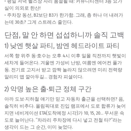
• 평일 저녁 헬스장 자리 품절될 때: 커뮤니티센터 3층 요가
실이 의외로 한산!
• 주차장 동선, B2보단 B3가 한가함. 그래, 층 하나 더 내려가
는데 30초? 그게 스트레스 줄인다.
단점, 말 안 하면 섭섭하니까 솔직 고백
1) 낮엔 햇살 파티, 밤엔 헤드라이트 파티
서쪽 향 위주 동·호수는 오후 4시 이후 일몰 직전까지 햇빛이
세차게 들어온다. 겨울엔 가성비 난방, 여름엔 에어컨 풀가
동. 전기료 고지서 받고 깜짝 놀라지 않으려면 미리 전력량
알리미 앱 깔아두길… 경험자 피셜이다.
2) 악명 높은 출·퇴근 정체 구간
아까 도보·지하철 얘기만 믿고 자동차 출근을 선택하면? 음,
솔직히 비추다. 올림픽대로 진입 램프에서 도로 합류가 늦어
지면 네비게이션 ETA(도착예정 시각)가 10, 15, 20… 무서운 속
도로 늘어난다. “차라리 주차장에 다시 넣고 전철 타?”라는
생각이 드는 그 순간, 이미 늦었다.